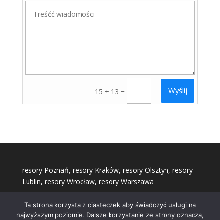
Wyślij
=
15 + 13
resory Poznań
,
resory Kraków
,
resory Olsztyn
,
resory
Lublin
,
resory Wrocław
,
resory Warszawa
Ta strona korzysta z ciasteczek aby świadczyć usługi na
najwyższym poziomie. Dalsze korzystanie ze strony oznacza,